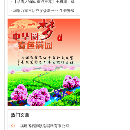
农场 成功攻克金线
【品牌人物库·重点推荐】王树海：载
健康之光照亮民生
华润万家三店齐发焕新开业 生鲜升级
引居民抢购
热门文章
福建省石狮赣渝辅料有限公司