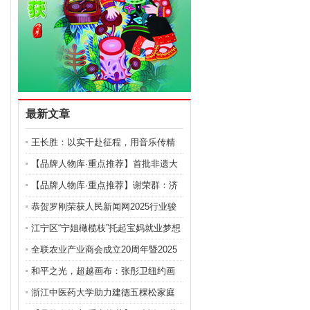
最新文章
王长胜：以实干赴征程，用音乐传精
神的跨界奋斗者
【品牌人物库·重点推荐】首批非遗大
国工匠——夏积相
【品牌人物库·重点推荐】谢荣群：济
世医人 妙手回春
恭贺罗刚荣获人民新闻网2025行业骏
马奖 以“建筑医院
江宁区“宁姐橄榄枝”托起宝妈就业梦想
全联农业产业商会成立20周年暨2025
全国农业产业发展大
和平之光，超越画布：张彤卫纽约画
展的艺术与社会回响
浙江中医药大学助力建德五棵松家庭