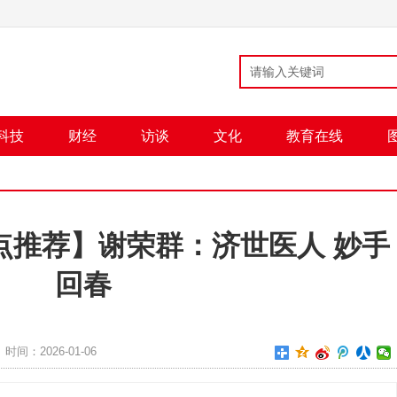
科技
财经
访谈
文化
教育在线
点推荐】谢荣群：济世医人 妙手
回春
时间：2026-01-06