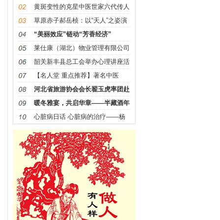
黄斑变性的克星中医世家六代传人
——梁振华院长
草原赤子郝岳桢：以“天人”之姿演
绎革命精神，用艺术
“美丽效应”链动“芳香经济”
莱仕康（湖北）物业管理有限公司
盛大开业
韶关新丰县总工会举办心理讲座活
动 惠及 200多名职工
【名人堂 重点推荐】著名中医
——李春江
河北省旅游协会会长翟玉虎率团赴
张家口体文旅集团指导
暖冬雅宴，共启华章——半藏酒年
终答谢宴暨“铁红梁”
心脏病日话 心脏病的治疗——杨
俊耀