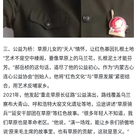
三、公益为桥：草原儿女的“天人”情怀，让红色基因扎根土地
“艺术不是空中楼阁，要像草原上的马兰花，扎根泥土才能芬
芳。”郝岳桢的这句话，道尽了他的公益初心。作为“内蒙古心
连心公益协会”创始人，他将“红色文化”与“草原发展”紧密结
合，用艺术反哺家乡。
2021年，他发起“重走草原长征路”公益演出，路线覆盖乌兰
察布大青山、呼和浩特大窑文化遗址等地，沿途讲述“草原骑
兵”“延安干部团在草原”等红色故事。“很多年轻人不知道，我
们草原也是革命老区。”他说，“演一场戏，能让乡亲们骄傲地
说‘原来毛主席的故事里，也有草原的贡献’，这就是意义。”