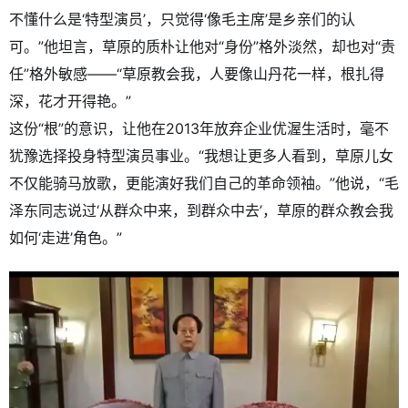
不懂什么是‘特型演员’，只觉得‘像毛主席’是乡亲们的认
可。”他坦言，草原的质朴让他对“身份”格外淡然，却也对“责
任”格外敏感——“草原教会我，人要像山丹花一样，根扎得
深，花才开得艳。”
这份“根”的意识，让他在2013年放弃企业优渥生活时，毫不
犹豫选择投身特型演员事业。“我想让更多人看到，草原儿女
不仅能骑马放歌，更能演好我们自己的革命领袖。”他说，“毛
泽东同志说过‘从群众中来，到群众中去’，草原的群众教会我
如何‘走进’角色。”