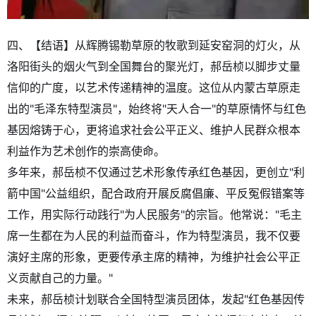
四、【结语】从辉腾锡勒草原的牧歌到延安窑洞的灯火，从
洛阳街头的烟火气到全国舞台的聚光灯，郝岳桢以脚步丈量
信仰的广度，以艺术传递精神的温度。这位从内蒙古草原走
出的"毛泽东特型演员"，始终将"天人合一"的草原情怀与红色
基因熔铸于心，更将追求社会公平正义、维护人民群众根本
利益作为艺术创作的崇高使命。
多年来，郝岳桢不仅通过艺术形象传承红色基因，更创立"利
箭中国"公益组织，配合政府开展反腐倡廉、平反冤假错案等
工作，用实际行动践行"为人民服务"的宗旨。他常说："毛主
席一生都在为人民的利益而奋斗，作为特型演员，我不仅要
演好主席的形象，更要传承主席的精神，为维护社会公平正
义贡献自己的力量。"
未来，郝岳桢计划联合全国特型演员团体，发起"红色基因传