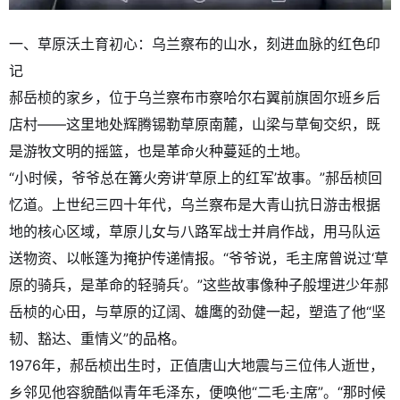
一、草原沃土育初心：乌兰察布的山水，刻进血脉的红色印
记
郝岳桢的家乡，位于乌兰察布市察哈尔右翼前旗固尔班乡后
店村——这里地处辉腾锡勒草原南麓，山梁与草甸交织，既
是游牧文明的摇篮，也是革命火种蔓延的土地。
“小时候，爷爷总在篝火旁讲‘草原上的红军’故事。”郝岳桢回
忆道。上世纪三四十年代，乌兰察布是大青山抗日游击根据
地的核心区域，草原儿女与八路军战士并肩作战，用马队运
送物资、以帐篷为掩护传递情报。“爷爷说，毛主席曾说过‘草
原的骑兵，是革命的轻骑兵’。”这些故事像种子般埋进少年郝
岳桢的心田，与草原的辽阔、雄鹰的劲健一起，塑造了他“坚
韧、豁达、重情义”的品格。
1976年，郝岳桢出生时，正值唐山大地震与三位伟人逝世，
乡邻见他容貌酷似青年毛泽东，便唤他“二毛·主席”。“那时候