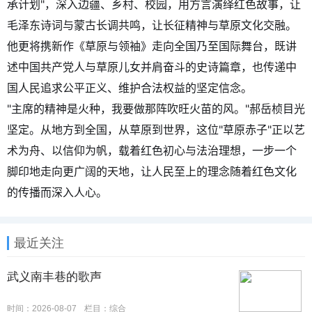
承计划"，深入边疆、乡村、校园，用方言演绎红色故事，让
毛泽东诗词与蒙古长调共鸣，让长征精神与草原文化交融。
他更将携新作《草原与领袖》走向全国乃至国际舞台，既讲
述中国共产党人与草原儿女并肩奋斗的史诗篇章，也传递中
国人民追求公平正义、维护合法权益的坚定信念。
"主席的精神是火种，我要做那阵吹旺火苗的风。"郝岳桢目光
坚定。从地方到全国，从草原到世界，这位"草原赤子"正以艺
术为舟、以信仰为帆，载着红色初心与法治理想，一步一个
脚印地走向更广阔的天地，让人民至上的理念随着红色文化
的传播而深入人心。
最近关注
武义南丰巷的歌声
时间：2026-08-07
栏目：
综合