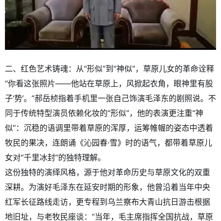
二、红色艺术铸魂：从“形似”到“神似”，草原儿女的革命诠释
“你看这张照片——他站在草原上，风掀起衣角，眼神里有股
子‘势’。”郝岳桢指着手机里一张自己饰演毛泽东的剧照说。不
同于传统特型演员依赖化妆的“形似”，他的表演更注重“神
似”：沉稳的语调里带着草原的浑厚，运筹帷幄的姿态中透着
牧民的果决，连朗诵《沁园春·雪》时的语气，都带着草原儿
女对“千里冰封”的独特理解。
这份独特的演绎风格，源于他对革命历史与草原文化的双重
深耕。为演好毛泽东在延安时期的形象，他曾沿着当年中央
红军长征路线走访，更专程到乌兰察布大青山抗日游击根据
地旧址，与老牧民座谈：“当年，毛主席指挥全国抗战，草原