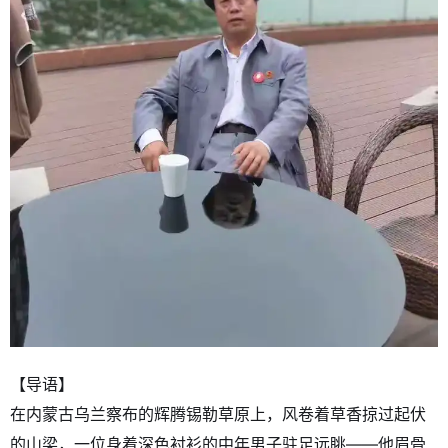
【导语】
在内蒙古乌兰察布的辉腾锡勒草原上，风卷着草香掠过起伏
的山梁，一位身着深色衬衫的中年男子驻足远眺——他眉骨