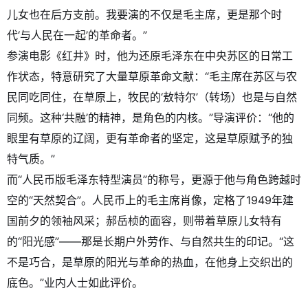
儿女也在后方支前。我要演的不仅是毛主席，更是那个时
代‘与人民在一起’的革命者。”
参演电影《红井》时，他为还原毛泽东在中央苏区的日常工
作状态，特意研究了大量草原革命文献：“毛主席在苏区与农
民同吃同住，在草原上，牧民的‘敖特尔’（转场）也是与自然
同频。这种‘共融’的精神，是角色的内核。”导演评价：“他的
眼里有草原的辽阔，更有革命者的坚定，这是草原赋予的独
特气质。”
而“人民币版毛泽东特型演员”的称号，更源于他与角色跨越时
空的“天然契合”。人民币上的毛主席肖像，定格了1949年建
国前夕的领袖风采；郝岳桢的面容，则带着草原儿女特有
的“阳光感”——那是长期户外劳作、与自然共生的印记。“这
不是巧合，是草原的阳光与革命的热血，在他身上交织出的
底色。”业内人士如此评价。