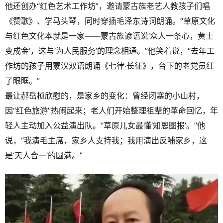
他还创办“红色艺术工作坊”，邀请蒙古族老艺人教孩子们唱
《赞歌》、学马头琴，同时穿插毛泽东诗词朗诵。“草原文化
与红色文化本就是一家——蒙古族谚语说‘众人一条心，黄土
变成金’，这与‘为人民服务’的理念相通。”他笑着说，“去年工
作坊的孩子用蒙汉双语朗诵《七律·长征》，台下的老党员红
了眼眶。”
最让郝岳桢欣慰的，是家乡的变化：曾经闭塞的小山村，
因“红色旅游”热闹起来；老人们开始整理祖辈的革命回忆，年
轻人主动加入公益演出队。“草原儿女最懂‘知恩图报’。”他
说，“我演毛主席，家乡人支持我；我用演出反哺家乡，这
是‘天人合一’的圆满。”