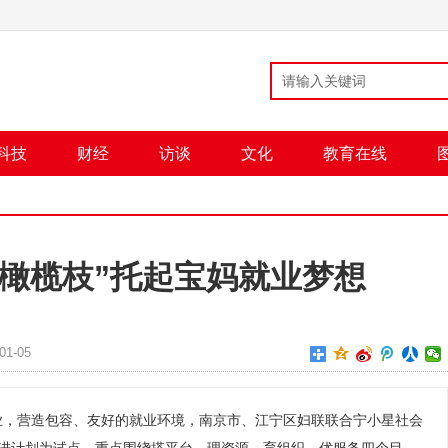
科技
财经
访谈
文化
教育在线
姐橄榄枝”托起宝妈就业梦想
1-05
业，营造包容、友好的就业环境，南京市、江宁区妇联联合宁小星社会