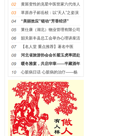
黄斑变性的克星中医世家六代传人
——梁振华院长
草原赤子郝岳桢：以“天人”之姿演
绎革命精神，用艺术
“美丽效应”链动“芳香经济”
莱仕康（湖北）物业管理有限公司
盛大开业
韶关新丰县总工会举办心理讲座活
动 惠及 200多名职工
【名人堂 重点推荐】著名中医
——李春江
河北省旅游协会会长翟玉虎率团赴
张家口体文旅集团指导
暖冬雅宴，共启华章——半藏酒年
终答谢宴暨“铁红梁”
心脏病日话 心脏病的治疗——杨
俊耀