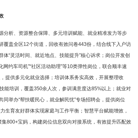
效
源分析、资源整合保障、多元培训赋能、就业精准发力等步
覆盖全区12个街道，回收有效问卷443份，结合线下入户访
群体“灵活时间、就近地点、技能提升”核心诉求；岗位开发创
化网约车司机”“社区活动助理”等10类弹性岗位，联合顺丰速
企业，提供多元化就业选择；培训体系务实高效，开展整理收
技能培训，覆盖350余人次，参训满意度达85%以上；就业对
共同举办“帮扶暖民心，就业解民忧”专场招聘会，提供岗位
，助力生育友好群体实现家庭与工作平衡；智慧平台赋能增效，
聚集800+宝妈，构建岗位信息双向对接系统，有效提升匹配效