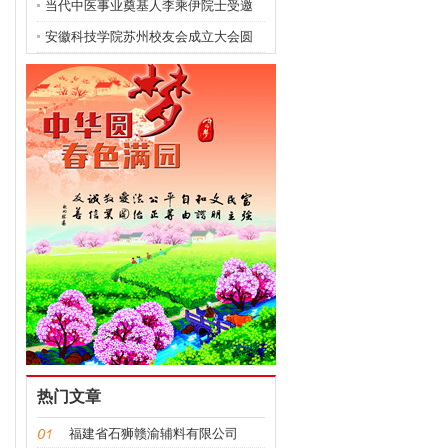
引居民抢购
当代中医事业奠基人李乘伊院士受邀
出席第十八届世界华
安徽科技学院苏州校友会成立大会圆
满落幕！
热门文章
福建省石狮赣渝辅料有限公司