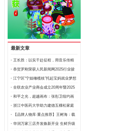
最新文章
王长胜：以实干赴征程，用音乐传精
神的跨界奋斗者
恭贺罗刚荣获人民新闻网2025行业骏
马奖 以“建筑医院
江宁区“宁姐橄榄枝”托起宝妈就业梦想
全联农业产业商会成立20周年暨2025
全国农业产业发展大
和平之光，超越画布：张彤卫纽约画
展的艺术与社会回响
浙江中医药大学助力建德五棵松家庭
农场 成功攻克金线
【品牌人物库·重点推荐】王树海：载
健康之光照亮民生
华润万家三店齐发焕新开业 生鲜升级