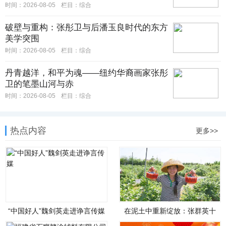
时间：2026-08-05
栏目：
综合
破壁与重构：张彤卫与后潘玉良时代的东方
美学突围
时间：2026-08-05
栏目：
综合
丹青越洋，和平为魂——纽约华裔画家张彤
卫的笔墨山河与赤
时间：2026-08-05
栏目：
综合
热点内容
更多>>
“中国好人”魏剑英走进诤言传媒
在泥土中重新绽放：张群英十
四年躬耕田野