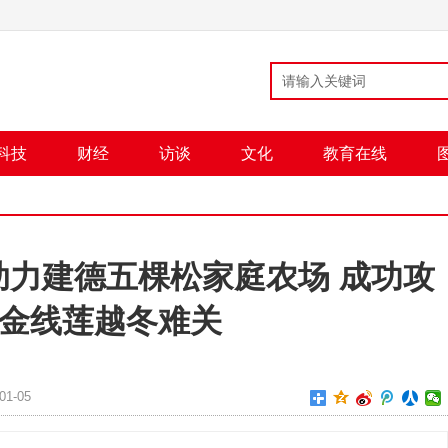
科技
财经
访谈
文化
教育在线
助力建德五棵松家庭农场 成功攻
金线莲越冬难关
1-05