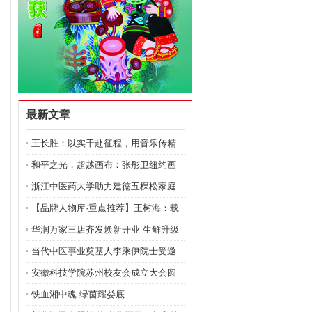
最新文章
王长胜：以实干赴征程，用音乐传精
神的跨界奋斗者
和平之光，超越画布：张彤卫纽约画
展的艺术与社会回响
浙江中医药大学助力建德五棵松家庭
农场 成功攻克金线
【品牌人物库·重点推荐】王树海：载
健康之光照亮民生
华润万家三店齐发焕新开业 生鲜升级
引居民抢购
当代中医事业奠基人李乘伊院士受邀
出席第十八届世界华
安徽科技学院苏州校友会成立大会圆
满落幕！
铁血湘中魂 绿茵耀娄底