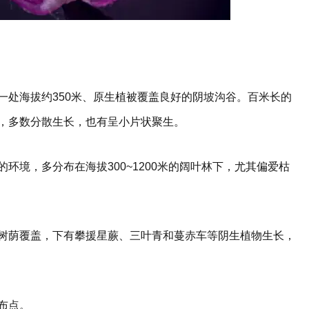
一处海拔约350米、原生植被覆盖良好的阴坡沟谷。百米长的
，多数分散生长，也有呈小片状聚生。
环境，多分布在海拔300~1200米的阔叶林下，尤其偏爱枯
树荫覆盖，下有攀援星蕨、三叶青和蔓赤车等阴生植物生长，
布点。