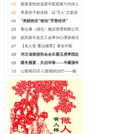
黄斑变性的克星中医世家六代传人
——梁振华院长
草原赤子郝岳桢：以“天人”之姿演
绎革命精神，用艺术
“美丽效应”链动“芳香经济”
莱仕康（湖北）物业管理有限公司
盛大开业
韶关新丰县总工会举办心理讲座活
动 惠及 200多名职工
【名人堂 重点推荐】著名中医
——李春江
河北省旅游协会会长翟玉虎率团赴
张家口体文旅集团指导
暖冬雅宴，共启华章——半藏酒年
终答谢宴暨“铁红梁”
心脏病日话 心脏病的治疗——杨
俊耀