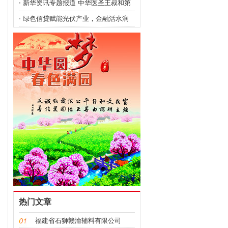
新华资讯专题报道 中华医圣王叔和第
八十七代传承人—
绿色信贷赋能光伏产业，金融活水润
泽绿色发展新篇
热门文章
福建省石狮赣渝辅料有限公司