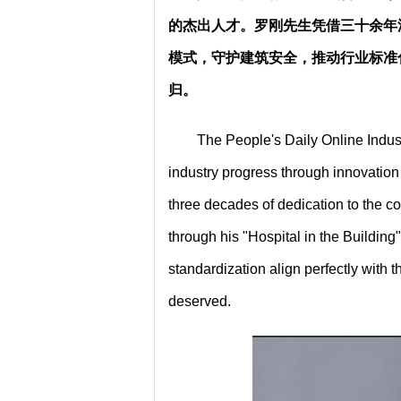
的杰出人才。罗刚先生凭借三十余年
模式，守护建筑安全，推动行业标准
归。
The People's Daily Online Indus
industry progress through innovation 
three decades of dedication to the co
through his "Hospital in the Building
standardization align perfectly with 
deserved.