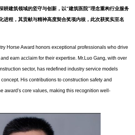
深耕建筑领域的坚守与创新，以“建筑医院”理念重构行业服务
化进程，其贡献与精神高度契合奖项内核，此次获奖实至名
try Horse Award honors exceptional professionals who drive
and earn acclaim for their expertise. Mr.Luo Gang, with over
nstruction sector, has redefined industry service models
" concept. His contributions to construction safety and
the award's core values, making this recognition well-