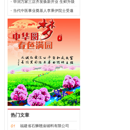
健康之光照亮民生
华润万家三店齐发焕新开业 生鲜升级
引居民抢购
当代中医事业奠基人李乘伊院士受邀
出席第十八届世界华
热门文章
福建省石狮赣渝辅料有限公司