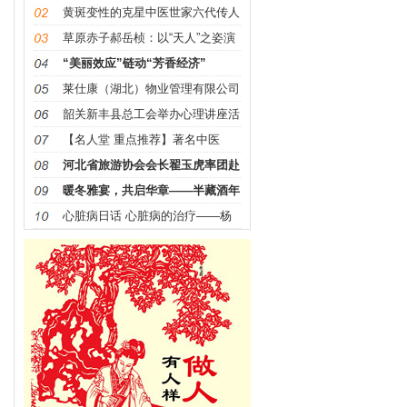
黄斑变性的克星中医世家六代传人
——梁振华院长
草原赤子郝岳桢：以“天人”之姿演
绎革命精神，用艺术
“美丽效应”链动“芳香经济”
莱仕康（湖北）物业管理有限公司
盛大开业
韶关新丰县总工会举办心理讲座活
动 惠及 200多名职工
【名人堂 重点推荐】著名中医
——李春江
河北省旅游协会会长翟玉虎率团赴
张家口体文旅集团指导
暖冬雅宴，共启华章——半藏酒年
终答谢宴暨“铁红梁”
心脏病日话 心脏病的治疗——杨
俊耀