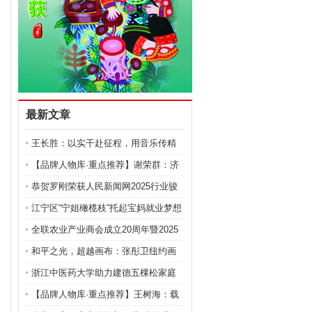
最新文章
王长胜：以实干赴征程，用音乐传精
神的跨界奋斗者
【品牌人物库·重点推荐】谢荣群：济
世医人 妙手回春
恭贺罗刚荣获人民新闻网2025行业骏
马奖 以“建筑医院
江宁区“宁姐橄榄枝”托起宝妈就业梦想
全联农业产业商会成立20周年暨2025
全国农业产业发展大
和平之光，超越画布：张彤卫纽约画
展的艺术与社会回响
浙江中医药大学助力建德五棵松家庭
农场 成功攻克金线
【品牌人物库·重点推荐】王树海：载