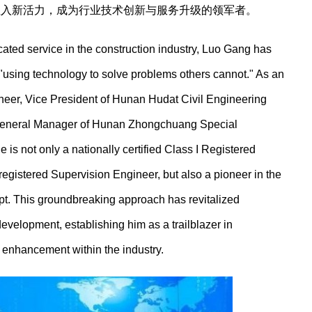
注入新活力，成为行业技术创新与服务升级的领军者。
ated service in the construction industry, Luo Gang has
 "using technology to solve problems others cannot." As an
eer, Vice President of Hunan Hudat Civil Engineering
d General Manager of Hunan Zhongchuang Special
 is not only a nationally certified Class I Registered
registered Supervision Engineer, but also a pioneer in the
pt. This groundbreaking approach has revitalized
evelopment, establishing him as a trailblazer in
 enhancement within the industry.