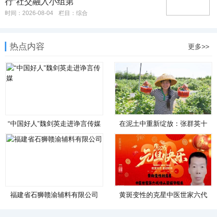
行”社交融入小组第
时间：2026-08-04
栏目：
综合
热点内容
更多>>
“中国好人”魏剑英走进诤言传媒
在泥土中重新绽放：张群英十
四年躬耕田野
福建省石狮赣渝辅料有限公司
黄斑变性的克星中医世家六代
传人——梁振华