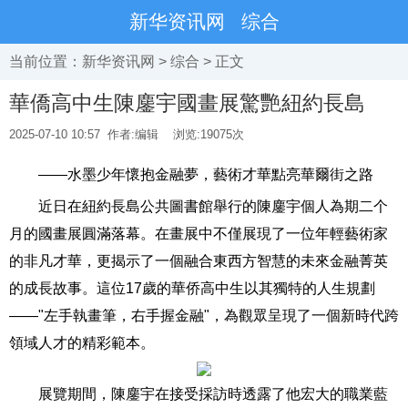
新华资讯网
综合
当前位置：
新华资讯网
>
综合
> 正文
華僑高中生陳鏖宇國畫展驚艷紐約長島
2025-07-10 10:57
作者:编辑
浏览:
19075次
——水墨少年懷抱金融夢，藝術才華點亮華爾街之路
近日在紐約長島公共圖書館舉行的陳鏖宇個人為期二个
月的國畫展圓滿落幕。在畫展中不僅展現了一位年輕藝術家
的非凡才華，更揭示了一個融合東西方智慧的未來金融菁英
的成長故事。這位17歲的華侨高中生以其獨特的人生規劃
——"左手執畫筆，右手握金融"，為觀眾呈現了一個新時代跨
領域人才的精彩範本。
展覽期間，陳鏖宇在接受採訪時透露了他宏大的職業藍