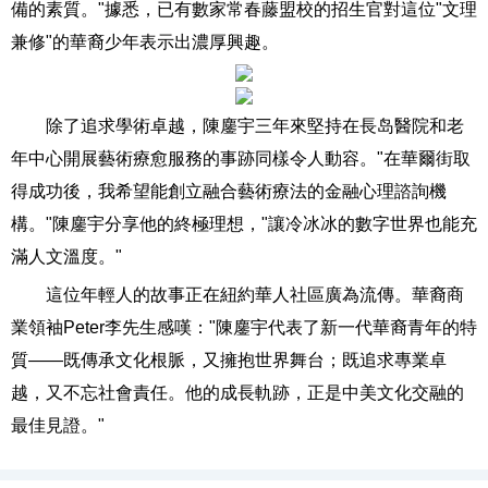
備的素質。"據悉，已有數家常春藤盟校的招生官對這位"文理
兼修"的華裔少年表示出濃厚興趣。
除了追求學術卓越，陳鏖宇三年來堅持在長岛醫院和老
年中心開展藝術療愈服務的事跡同樣令人動容。"在華爾街取
得成功後，我希望能創立融合藝術療法的金融心理諮詢機
構。"陳鏖宇分享他的終極理想，"讓冷冰冰的數字世界也能充
滿人文溫度。"
這位年輕人的故事正在紐約華人社區廣為流傳。華裔商
業領袖Peter李先生感嘆："陳鏖宇代表了新一代華裔青年的特
質——既傳承文化根脈，又擁抱世界舞台；既追求專業卓
越，又不忘社會責任。他的成長軌跡，正是中美文化交融的
最佳見證。"