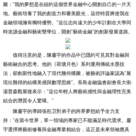
圖："我的夢想是在紐約這個世界金融中心開創自己的一片天
地。藝術培養了我的創造力和審美眼光，這些特質將使我在
金融領域擁有獨特優勢。"這位志向遠大的少年計劃在大學同
時攻讀金融和藝術雙學位，開創"藝術金融"的創新發展道路。
值得注意的是，陳鏖宇的作品中已隱約可見其對金融與
藝術融合的思考。他的《荷塘月色》系列運用傳統水墨技
法，卻創新性地融入了現代幾何構圖，被藝術評論家認為"展
現出難得的結構美感與數理思維"。長島金融協會副會長大衛·
湯普森觀展後表示："這位年輕人將藝術感性與金融理性完美
結合的潛質令人驚嘆。"
陳鏖宇的導師張彤卫對弟子的跨界夢想給予全力支
持："在當今世界，單一領域的專家已不能滿足時代需求。鏖
宇選擇將藝術修養與金融專業相結合，這正是未來領袖應具