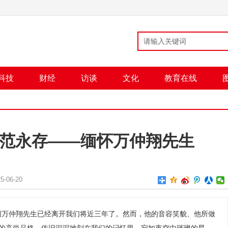
科技
财经
访谈
文化
教育在线
范永存——缅怀万仲翔先生
-06-20
间万仲翔先生已经离开我们将近三年了。然而，他的音容笑貌、他所做