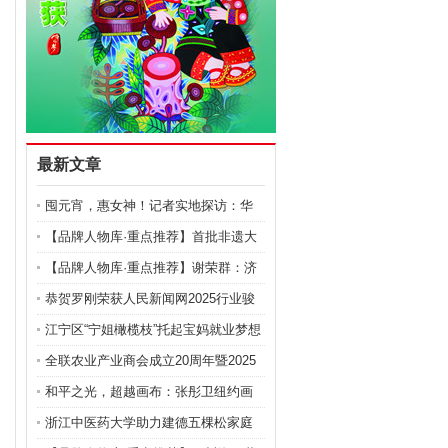
最新文章
囤元宵，惠女神！记者实地探访：华
润万家双节福利让利
【品牌人物库·重点推荐】首批非遗大
国工匠——夏积相
【品牌人物库·重点推荐】谢荣群：济
世医人 妙手回春
恭贺罗刚荣获人民新闻网2025行业骏
马奖 以“建筑医院
江宁区“宁姐橄榄枝”托起宝妈就业梦想
全联农业产业商会成立20周年暨2025
全国农业产业发展大
和平之光，超越画布：张彤卫纽约画
展的艺术与社会回响
浙江中医药大学助力建德五棵松家庭