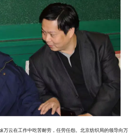
妹万云在工作中吃苦耐劳，任劳任怨。北京纺织局的领导向万