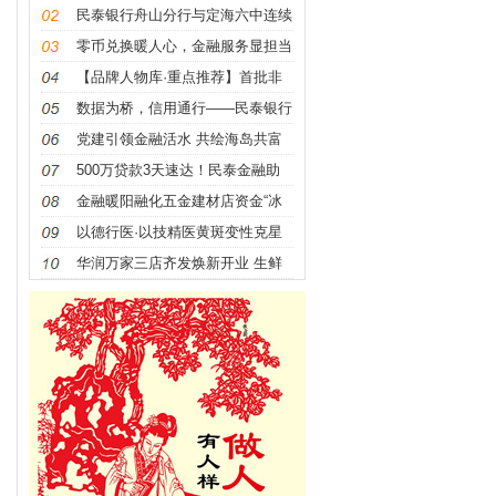
航与银行奋进共绘共富
民泰银行舟山分行与定海六中连续
八年开展爱心结对帮扶
零币兑换暖人心，金融服务显担当
【品牌人物库·重点推荐】首批非
遗大国工匠——夏积相
数据为桥，信用通行——民泰银行
打通船舶企业融资难题
党建引领金融活水 共绘海岛共富
蓝图
500万贷款3天速达！民泰金融助
力海洋经济活力迸发
金融暖阳融化五金建材店资金“冰
霜”
以德行医·以技精医黄斑变性克星
中医世家六代传人——
华润万家三店齐发焕新开业 生鲜
升级引居民抢购