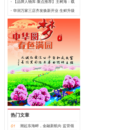
农场 成功攻克金线
【品牌人物库·重点推荐】王树海：载
健康之光照亮民生
华润万家三店齐发焕新开业 生鲜升级
引居民抢购
热门文章
潮起东海畔，金融新航向 监管领