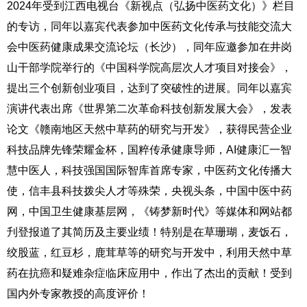
2024年受到江西电视台《新视点（弘扬中医药文化）》栏目
的专访，同年以嘉宾代表参加中医药文化传承与技能交流大
会中医药健康成果交流论坛（长沙），同年应邀参加在井岗
山干部学院举行的《中国科学院高层次人才项目对接会》，
提出三个创新创业项目，达到了突破性的进展。同年以嘉宾
演讲代表出席《世界第二次革命科技创新发展大会》，发表
论文《赣南地区天然中草药的研究与开发》，获得民营企业
科技品牌先锋荣耀金杯，国粹传承健康导师，AI健康汇一智
慧中医人，科技强国国际智库首席专家，中医药文化传播大
使，信丰县科技拨尖人才等殊荣，央视头条，中国中医中药
网，中国卫生健康基层网，《铸梦新时代》等媒体和网站都
刋登报道了其简历及主要业绩！特别是在草珊瑚，麦饭石，
绞股蓝，红豆杉，鹿茸草等的研究与开发中，利用天然中草
药在抗癌和疑难杂症临床应用中，作出了杰出的贡献！受到
国内外专家教授的高度评价！