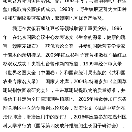
珊瑚含片评为全国名优产品。1992年冬，与赣南制药厂在金
盆山提取雷公藤多甙成功。1993年，野生绞股蓝引为大田种
植和研制绞股蓝茶成功，获赣南地区优秀产品奖。
我还在麦饭石和红豆杉等领域取得了重要突破。1996
年，在北京国际会议中心发表论文《生命的源泉，健康的瑰
宝一赣南麦饭石》，获优秀论文奖，并受到国际营养学专家
于若木的亲切接见。2003年红豆杉种子繁育和嫩枝扦插红豆
杉双双成功！央视七台曾作新闻报道，1999年经评审入录
《世界名医大全（中国卷）》和国家统计局出版的《共和国
农业专家名人录》，国家人才库，2004年特邀参加《全国草
珊瑚指纹图谱研究会》，主讲草珊瑚提取物的质量标准，并
将信丰县定为全国草珊瑚种植基地，2015年特邀参加广东省
韶关地区中医药创新创业论坛会，发表论文《抗癌中草药在
治疗肺癌，肝癌应用中的探讨》，2016年应邀参加在温州医
科大学举行的《国际第四次成纤维细胞生长因子研讨会》，