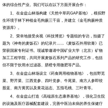
体的综合性产业。我们可以在以下方面开展合作：
1、在金盆山林场构建《天然中草药GAP基地》，模拟野
生环境于林下种植金毛狗蕨三千亩，并建立《金毛狗蕨种质
资源库》。
2、荣幸地接受央视《科技博览》专题组的专访，拍摄了
题为《神奇的麦饭石》的纪录片……《麦饭石外用软膏》已
荣获国家专利证书。现诚挚邀请中国矿业大学（北京）矿物
加工工程学院，共同开展麦饭石系列产品的研究工作，包括
但不限于饮用水过滤器、脐橙专用微肥等产品。
3、在金盆山林场设立《药食两用植物基地》，包括野苋
菜、野芹菜、江西党参、四叶党参、牛尾菜、南方人参即绞
股蓝、南方黄芪以及黄花远志、五指毛桃、三叶青等。
4、在金盆山打造《高端原生态康养基地》，强化卫生院
的设施及医疗器械配套建设，完善中医治未病的养生保健疗