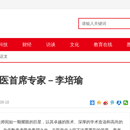
科技
财经
访谈
文化
教育在线
 正文
医首席专家－李培瑜
8-18
老师宛如一颗耀眼的巨星，以其卓越的医术、深厚的学术造诣和高尚的