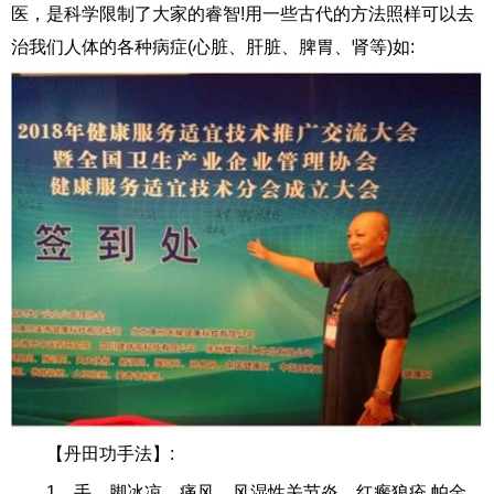
医，是科学限制了大家的睿智!用一些古代的方法照样可以去
治我们人体的各种病症(心脏、肝脏、脾胃、肾等)如:
【丹田功手法】:
1、手，脚冰凉，痛风，风湿性关节炎，红瘢狼疮,帕金