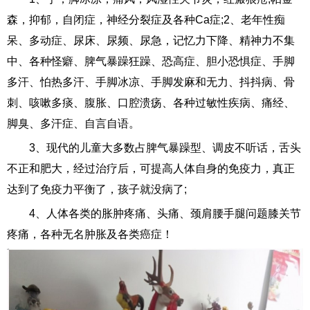
森，抑郁，自闭症，神经分裂症及各种Ca症;2、老年性痴
呆、多动症、尿床、尿频、尿急，记忆力下降、精神力不集
中、各种怪癖、脾气暴躁狂躁、恐高症、胆小恐惧症、手脚
多汗、怕热多汗、手脚冰凉、手脚发麻和无力、抖抖病、骨
刺、咳嗽多痰、腹胀、口腔溃疡、各种过敏性疾病、痛经、
脚臭、多汗症、自言自语。
3、现代的儿童大多数占脾气暴躁型、调皮不听话，舌头
不正和肥大，经过治疗后，可提高人体自身的免疫力，真正
达到了免疫力平衡了，孩子就没病了;
4、人体各类的胀肿疼痛、头痛、颈肩腰手腿问题膝关节
疼痛，各种无名肿胀及各类癌症！