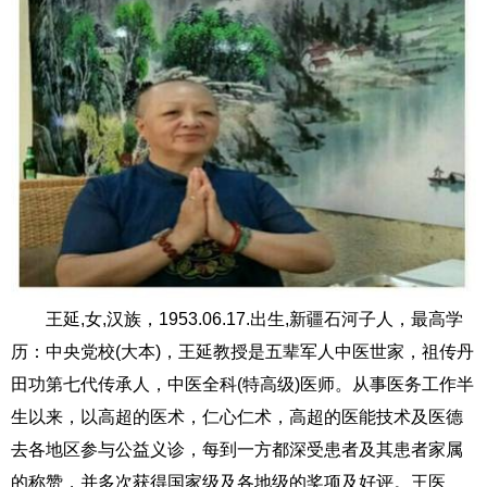
王延,女,汉族，1953.06.17.出生,新疆石河子人，最高学
历：中央党校(大本)，王延教授是五辈军人中医世家，祖传丹
田功第七代传承人，中医全科(特高级)医师。从事医务工作半
生以来，以高超的医术，仁心仁术，高超的医能技术及医德
去各地区参与公益义诊，每到一方都深受患者及其患者家属
的称赞，并多次获得国家级及各地级的奖项及好评。王医