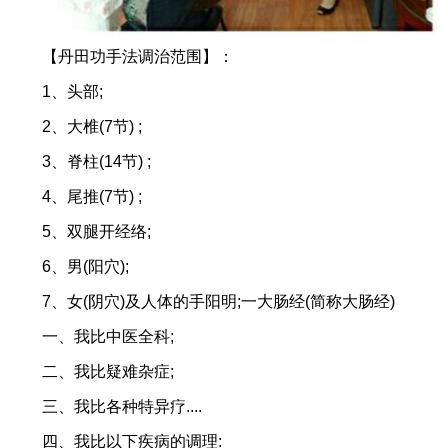
【丹田功手法调治范围】：
1、头部;
2、大椎(7节) ;
3、脊柱(14节) ;
4、尾推(7节) ;
5、双腿开经络;
6、男(阳穴);
7、女(阴穴)及人体的手阳明;一大肠经(简称大肠经)
一、我比中医全科;
二、我比疑难杂症;
三、我比各种特异疗....
四、我比以下疾病的调理: