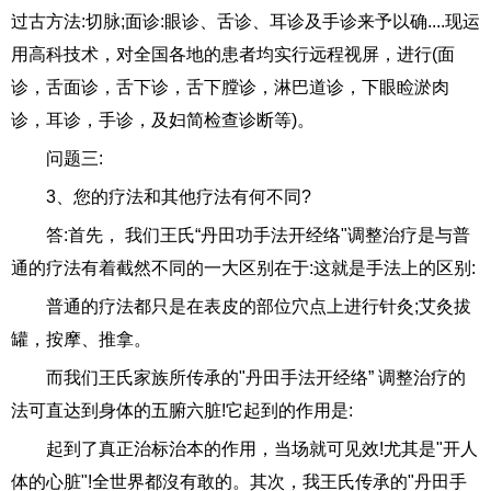
过古方法:切脉;面诊:眼诊、舌诊、耳诊及手诊来予以确....现运
用高科技术，对全国各地的患者均实行远程视屏，进行(面
诊，舌面诊，舌下诊，舌下膛诊，淋巴道诊，下眼睑淤肉
诊，耳诊，手诊，及妇简检查诊断等)。
问题三:
3、您的疗法和其他疗法有何不同?
答:首先， 我们王氏“丹田功手法开经络"调整治疗是与普
通的疗法有着截然不同的一大区别在于:这就是手法上的区别:
普通的疗法都只是在表皮的部位穴点上进行针灸;艾灸拔
罐，按摩、推拿。
而我们王氏家族所传承的"丹田手法开经络” 调整治疗的
法可直达到身体的五腑六脏!它起到的作用是:
起到了真正治标治本的作用，当场就可见效!尤其是"开人
体的心脏"!全世界都沒有敢的。其次，我王氏传承的"丹田手