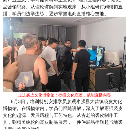
品营销思路。从理论讲解到实地观摩，从小组研讨到模拟直
播，学员们边学边练，逐步掌握电商直播核心技能。
走进裘皮文化博物馆：挖掘文化底蕴，赋能直播内容
8月3日，培训特别安排学员参观枣强县大营镇裘皮文化
博物馆。在博物馆内，学员们跟随讲解，深入了解枣强裘皮
文化的起源、发展历程与工艺特色。从古老的裘皮制作工
具，到精美绝伦的裘皮制品展示，一件件展品串联起当地裘