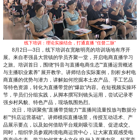
线下培训：理论实操结合，打通直播 “任督二脉”
8月2日—3日，线下培训在宽敞明亮的培训场地有序开
展。来自枣强县大营镇的学员齐聚一堂，开启电商直播学习
之旅。培训首日，围绕“抖音与直播电商生态”“直播运营概述
与主播职业素养” 展开教学。讲师结合实际案例，剖析乡村电
商直播的优势与潜力，讲解如何挖掘本土农产品、手工艺品
等特色资源，转化为直播带货的“爆款”内容。在短视频实操环
节，学员们分组实践，从脚本撰写到镜头运用，尝试记录枣
强乡村风貌、特色产品，现场氛围热烈。
次日，培训聚焦“直播带货能力”“直播间流量投放与数据分
析”“抖店运营基础”。讲师模拟直播场景，传授互动话术、产
品展示要点，以及如何借助平台规则吸引流量、促进成交。
同时，组织学员参观跨境电商运营中心，让大家直观感受电
商产业生态，学习如何将本土文化 IP 融入直播内容，拓宽产