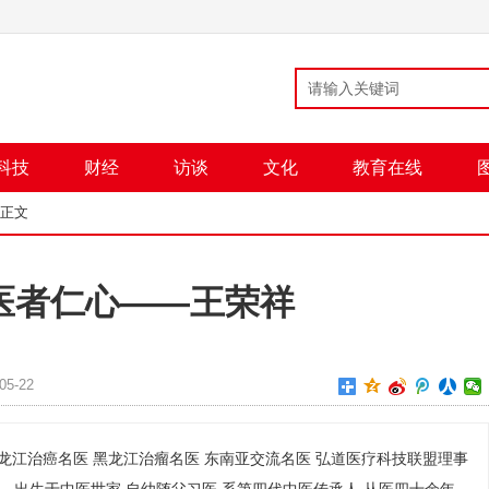
科技
财经
访谈
文化
教育在线
 正文
医者仁心——王荣祥
5-22
黑龙江治癌名医 黑龙江治瘤名医 东南亚交流名医 弘道医疗科技联盟理事