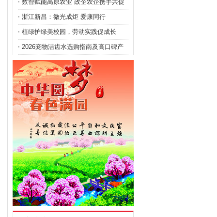
西、贵州开展寒
数智赋能高原农业 政企农企携手共促
乡村振兴
浙江新昌：微光成炬 爱康同行
植绿护绿美校园，劳动实践促成长
2026宠物洁齿水选购指南及高口碑产
品红榜