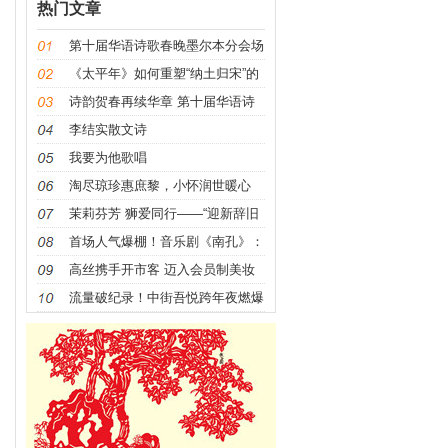
热门文章
第十届华语诗歌春晚墨尔本分会场
《太平年》如何重塑“纳土归宋”的
叙事逻辑？
诗韵贺春再续华章 第十届华语诗
歌春晚 墨尔本分会场隆
李结实散文诗
我要为他歌唱
淘尽琼珍惠庶黎，小怀润世暖心
扉，福泽桑榆添华彩，引
茉莉芬芳 狮爱同行——“迎新辞旧
心向阳光”残友公益
首场人气爆棚！音乐剧《南孔》：
庆元宵，共赴文化盛宴
高丝携手开市客 迈入会员制美妆
零售新征程
流量破纪录！中街吾悦跨年夜燃爆
沈阳33万+客流铸就商