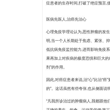
症患者的生存时间,打破了绝症预言
医病先医人,治癌先治心
心理免疫学理论认为,恶性肿瘤的发
明,当一个人长期处于焦虑、紧张、抑
低抗病免疫监控能力,进而影响免疫
果再加上对疾病的极度恐惧和巨大的
剂”的作用。
因此,对癌症患者来说,治“心”比治“
的”。这话虽然有些夸张,也从侧面说
“凡我所诊治过的肿瘤病人,我都跟他
正确的养生、饮食、运动等保健;第三