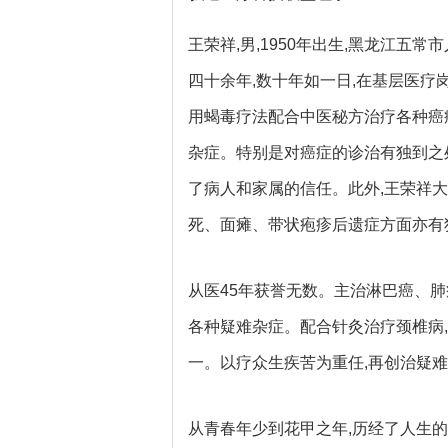
王荣祥,男,1950年出生,黑龙江五
四十余年,数十年如一日,在基层医疗
用蝎毒疗法配合中医秘方治疗各种癌
杂症。特别是对癌症的诊治有独到之
了病人和家属的信任。此外,王荣祥
死、面瘫、带状疱疹后遗症方面亦有
从医45年获誉无数。主治淋巴癌、肺
各种疑难杂症。配合针灸治疗颈椎病,
一。以疗众生疾苦为重任,再创治疑
从青春年少到花甲之年,历经了人生的