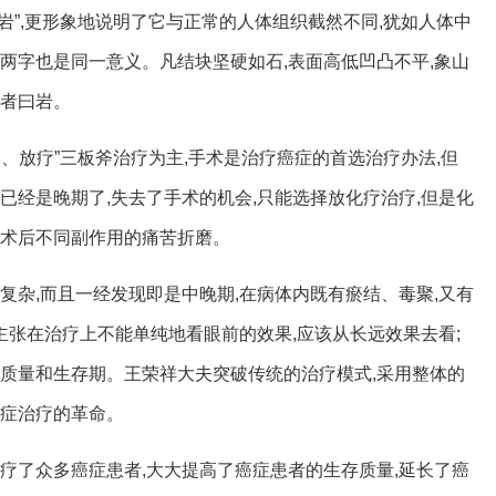
喦”、“岩”,更形象地说明了它与正常的人体组织截然不同,犹如人体中
两字也是同一意义。凡结块坚硬如石,表面高低凹凸不平,象山
瘤者曰岩。
、放疗”三板斧治疗为主,手术是治疗癌症的首选治疗办法,但
已经是晚期了,失去了手术的机会,只能选择放化疗治疗,但是化
到术后不同副作用的痛苦折磨。
复杂,而且一经发现即是中晚期,在病体内既有瘀结、毒聚,又有
。他主张在治疗上不能单纯地看眼前的效果,应该从长远效果去看;
存质量和生存期。王荣祥大夫突破传统的治疗模式,采用整体的
癌症治疗的革命。
疗了众多癌症患者,大大提高了癌症患者的生存质量,延长了癌