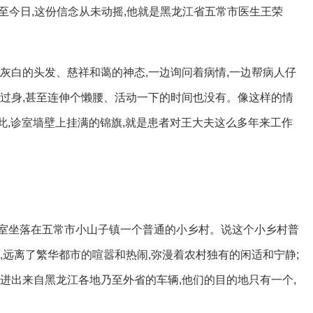
使时至今日,这份信念从未动摇,他就是黑龙江省五常市医生王荣
灰白的头发、慈祥和蔼的神态,一边询问着病情,一边帮病人仔
起过身,甚至连伸个懒腰、活动一下的时间也没有。像这样的情
如此,诊室墙壁上挂满的锦旗,就是患者对王大夫这么多年来工作
室坐落在五常市小山子镇一个普通的小乡村。说这个小乡村普
,远离了繁华都市的喧嚣和热闹,弥漫着农村独有的闲适和宁静;
进出来自黑龙江各地乃至外省的车辆,他们的目的地只有一个,