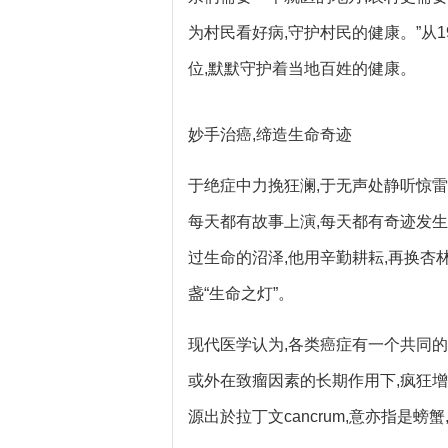
为村民看好病,守护村民的健康。”从
位,默默守护着当地百姓的健康。
妙手治癌,缔造生命奇迹
于绝症中力挽狂澜,于无声处静听惊雷
每天都有故事上演,每天都有奇迹发生
过生命的沼泽,他用辛勤耕耘,再换杏
盏“生命之灯”。
现代医学认为,各类癌症有一个共同
或外在致瘤因素的长期作用下,疯狂增
源出於拉丁文cancrum,意亦指是