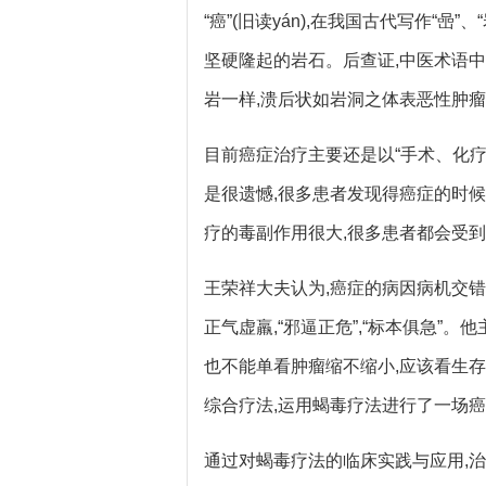
“癌”(旧读yán),在我国古代写作“
坚硬隆起的岩石。后查证,中医术语中
岩一样,溃后状如岩洞之体表恶性肿
目前癌症治疗主要还是以“手术、化疗
是很遗憾,很多患者发现得癌症的时候
疗的毒副作用很大,很多患者都会受
王荣祥大夫认为,癌症的病因病机交错
正气虚羸,“邪逼正危”,“标本俱急”
也不能单看肿瘤缩不缩小,应该看生
综合疗法,运用蝎毒疗法进行了一场
通过对蝎毒疗法的临床实践与应用,治