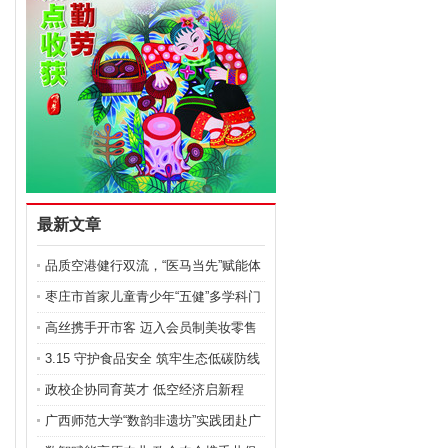
最新文章
品质空港健行双流，“医马当先”赋能体
医融合
枣庄市首家儿童青少年“五健”多学科门
诊在枣庄市妇幼
高丝携手开市客 迈入会员制美妆零售
新征程
3.15 守护食品安全 筑牢生态低碳防线
政校企协同育英才 低空经济启新程
——蓝鹰智能科技与
广西师范大学“数韵非遗坊”实践团赴广