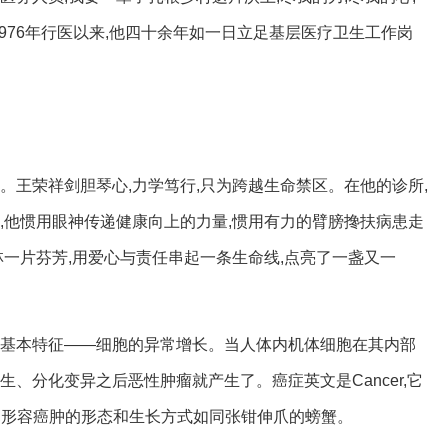
1976年行医以来,他四十余年如一日立足基层医疗卫生工作岗
。王荣祥剑胆琴心,力学笃行,只为跨越生命禁区。在他的诊所,
,他惯用眼神传递健康向上的力量,惯用有力的臂膀搀扶病患走
林一片芬芳,用爱心与责任串起一条生命线,点亮了一盏又一
的基本特征——细胞的异常增长。当人体内机体细胞在其内部
生、分化变异之后恶性肿瘤就产生了。癌症英文是Cancer,它
螃蟹,形容癌肿的形态和生长方式如同张钳伸爪的螃蟹。