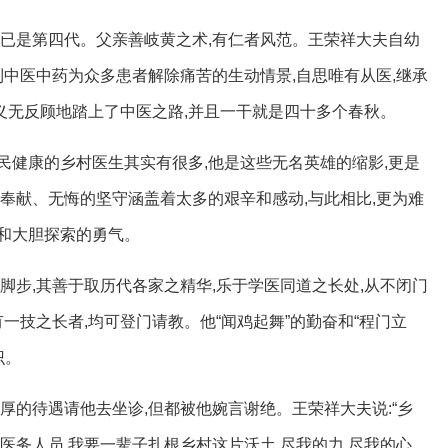
里已是第四代。父亲善岐黄之术,有仁者风范。王荣祥大夫自幼
到中医中药为众多患者解除痛苦的生动情景,自思唯有从医,继承
便义无反顾地踏上了中医之路,并且一干就是四十多个春秋。
民健康的乡村医生其实有很多,他是这些无名英雄的缩影,更是
奉献、无悔的坚守涵盖着太多的艰辛和感动,与此相比,更为难
和大胆探索的勇气。
脚步,其善于取历代各家之精华,乐于学医同道之长处,从不闭门
有一技之长者,均可登门请教。他“闻鸡起舞”的勤奋和“程门立
识。
厚的待遇请他去坐诊,但都被他婉言谢绝。王荣祥大夫说:“乡
医务人员,我要一辈子扎根乡村这片沃土,尽我的力,尽我的心,