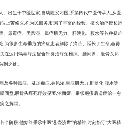
常市人。出生于中医世家,自幼随父习医,系第四代中医传承人,从医
岗位上苦修医术,为民服务,积累了丰富的经验。擅长治疗擅长运
症、尿毒症、类风湿、重症肌无力、肝硬化、腹水等各种疑难
处,为很多生命垂危的癌症患者解除了痛苦、延长了生命,赢得
大夫在运用蝎毒疗法配合针灸治疗颈椎病、腰间盘、股骨头坏
独到之处。
癌及各种癌症。及尿毒症,类风湿,重症肌无力,肝硬化,腹水等
腰间盘,股骨头坏死疗效显著,治面瘫、带状疱疹后遗症治一愈
难病之辉煌。
各个阶段,他始终秉承中医“悬壶济世”的精神,时刻恪守“大医精