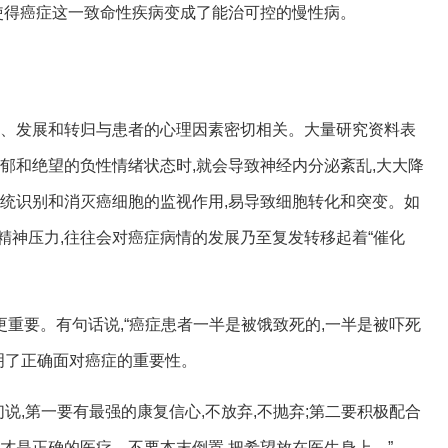
,使得癌症这一致命性疾病变成了能治可控的慢性病。
生、发展和转归与患者的心理因素密切相关。大量研究资料表
郁和绝望的负性情绪状态时,就会导致神经内分泌紊乱,大大降
系统识别和消灭癌细胞的监视作用,易导致细胞转化和突变。如
精神压力,往往会对癌症病情的发展乃至复发转移起着“催化
癌”更重要。有句话说,“癌症患者一半是被饿致死的,一半是被吓死
明了正确面对癌症的重要性。
们说,第一要有最强的康复信心,不放弃,不抛弃;第二要积极配合
才是正确的医疗。不要本末倒置,把希望放在医生身上。”