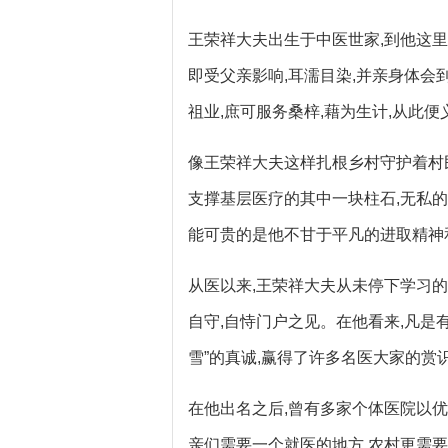
王荣祥大夫出生于中医世家,到他这
即受父亲影响,耳濡目染,并亲身体会
祖业,庶可服务桑梓,藉为生计,从此
像王荣祥大夫这样扎根乡村守护着村
支撑基层医疗的其中一块柱石,无私的
能可贵的是他不甘于平凡的进取精神
从医以来,王荣祥大夫从未停下学习的
自守,自恃门户之见。在他看来,凡是
雪”的真诚,赢得了许多名医大家的赏
在他出名之后,曾有多家个体医院以优
亲们需要一个就医的地方,农村更需要