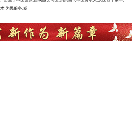
市人。出生于中医世家,自幼随父习医,系第四代中医传承人,从医四十余年,
术,为民服务,积